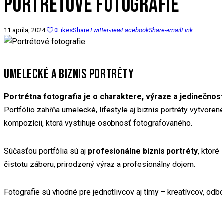
PORTRÉTOVÉ FOTOGRAFIE
11 apríla, 2024
0
Likes
Share
Twitter-new
Facebook
Share-email
Link
UMELECKÉ A BIZNIS PORTRÉTY
Portrétna fotografia je o charaktere, výraze a jedinečnos
Portfólio zahŕňa umelecké, lifestyle aj biznis portréty vytvore
kompozícii, ktorá vystihuje osobnosť fotografovaného.
Súčasťou portfólia sú aj
profesionálne biznis portréty
, ktoré
čistotu záberu, prirodzený výraz a profesionálny dojem.
Fotografie sú vhodné pre jednotlivcov aj tímy – kreatívcov, od