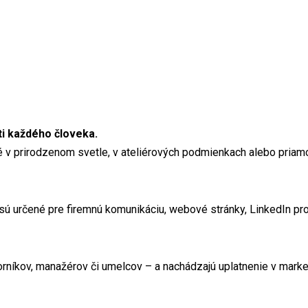
ti každého človeka.
né v prirodzenom svetle, v ateliérových podmienkach alebo priamo 
 sú určené pre firemnú komunikáciu, webové stránky, LinkedIn pro
borníkov, manažérov či umelcov – a nachádzajú uplatnenie v marke