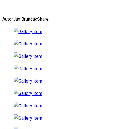
Autor
Ján Brunčák
Share