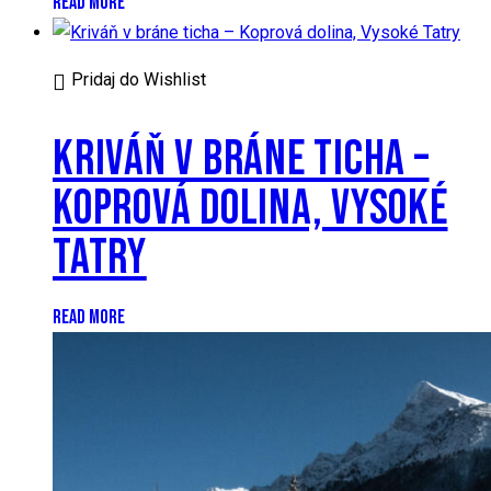
READ MORE
Pridaj do Wishlist
KRIVÁŇ V BRÁNE TICHA –
KOPROVÁ DOLINA, VYSOKÉ
TATRY
READ MORE