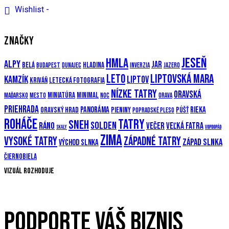
Wishlist -
ZNAČKY
Jeseň
Hmla
Alpy
Jar
Belá
Hladina
Budapest
Dunajec
Inverzia
Jazero
Leto
Liptovská mara
Kamzík
Liptov
Kriváň
Letecká fotografia
Nízke Tatry
Oravská
Miniatúra
Minimal
Maďarsko
Mesto
Noc
Orava
priehrada
Panoráma
Rieka
Oravský hrad
Pieniny
Púšť
Popradské pleso
Roháče
Tatry
Sneh
Solden
Ráno
večer
Veľká Fatra
Skaly
Vopdopád
Zima
Vysoké Tatry
Západné Tatry
Západ slnka
Východ slnka
Čiernobiela
Vizuál rozhoduje
PODPORTE VÁŠ BIZNIS