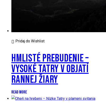
Pridaj do Wishlist
HMLISTÉ PREBUDENIE –
VYSOKÉ TATRY V OBJATÍ
RANNEJ ŽIARY
READ MORE