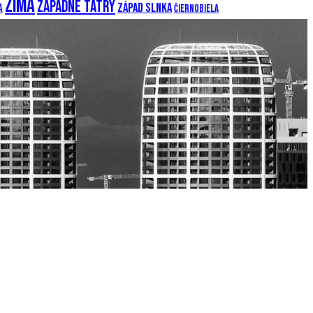
Zima
Západné Tatry
Západ slnka
a
Čiernobiela