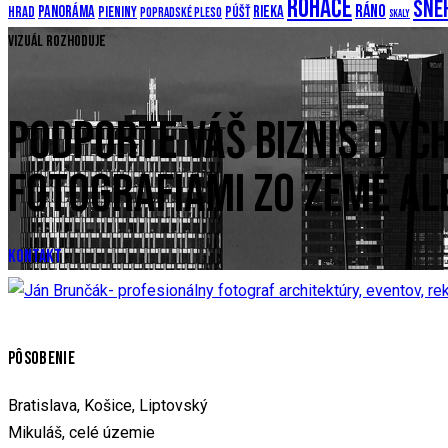
Roháče
Sne
Ráno
Panoráma
Rieka
hrad
Pieniny
Púšť
Popradské pleso
Skaly
Vizuál rozhoduje
PODPORTE VÁŠ BIZNIS DYC
FOTOGRAFIAMI ZO ZEME AL
KONTAKT
PÔSOBENIE
Bratislava, Košice, Liptovský
Mikuláš, celé územie