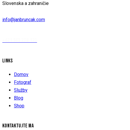
Slovenska a zahraničie
info@janbruncak.com
+421 908 228 123
LINKS
Domov
Fotograf
Služby
Blog
Shop
KONTAKTUJTE MA