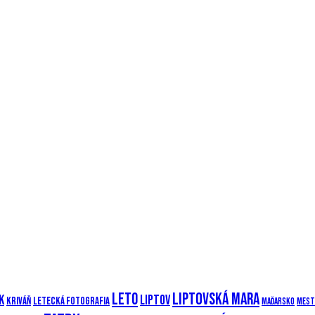
Leto
Liptovská mara
k
Liptov
Kriváň
Letecká fotografia
Maďarsko
Mest