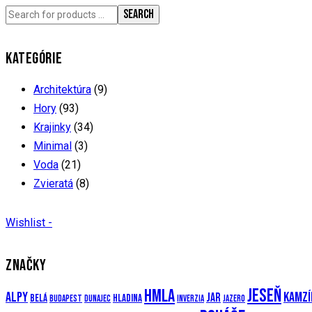
SEARCH
KATEGÓRIE
Architektúra
(9)
Hory
(93)
Krajinky
(34)
Minimal
(3)
Voda
(21)
Zvieratá
(8)
Wishlist -
ZNAČKY
Jeseň
Hmla
Alpy
Kamzí
Jar
Belá
Hladina
Budapest
Dunajec
Inverzia
Jazero