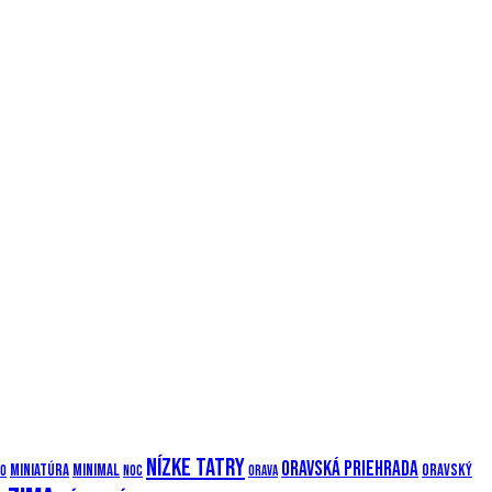
Nízke Tatry
Oravská priehrada
Miniatúra
Minimal
Oravský
o
Noc
Orava