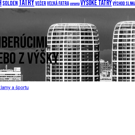
Tatry
h
Vysoké Tatry
Solden
večer
Veľká Fatra
Východ slnk
Vopdopád
HBERÚCIMI
EBO Z VÝŠKY