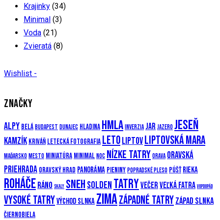
Krajinky
(34)
Minimal
(3)
Voda
(21)
Zvieratá
(8)
Wishlist -
ZNAČKY
Jeseň
Hmla
Alpy
Jar
Belá
Hladina
Budapest
Dunajec
Inverzia
Jazero
Leto
Liptovská mara
Kamzík
Liptov
Kriváň
Letecká fotografia
Nízke Tatry
Oravská
Miniatúra
Minimal
Maďarsko
Mesto
Noc
Orava
priehrada
Panoráma
Rieka
Oravský hrad
Pieniny
Púšť
Popradské pleso
Roháče
Tatry
Sneh
Solden
Ráno
večer
Veľká Fatra
Skaly
Vopdopád
Zima
Vysoké Tatry
Západné Tatry
Západ slnka
Východ slnka
Čiernobiela