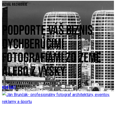
Vizuál rozhoduje
PODPORTE VÁŠ BIZNIS
DYCHBERÚCIMI
FOTOGRAFIAMI ZO ZEME
ALEBO Z VÝŠKY
KONTAKT