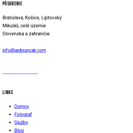
PÔSOBENIE
Bratislava, Košice, Liptovský
Mikuláš, celé územie
Slovenska a zahraničie
info@janbruncak.com
+421 908 228 123
LINKS
Domov
Fotograf
Služby
Blog