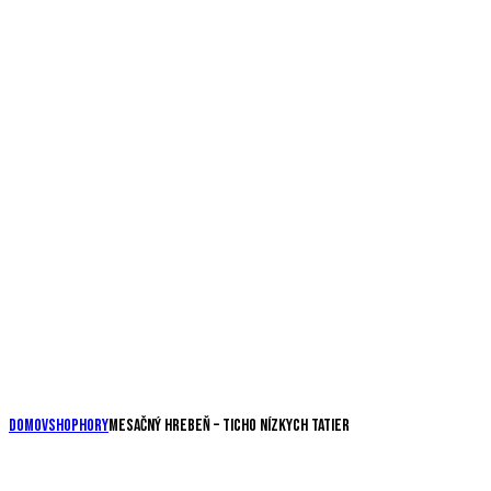
Domov
Shop
Hory
Mesačný hrebeň – ticho Nízkych Tatier