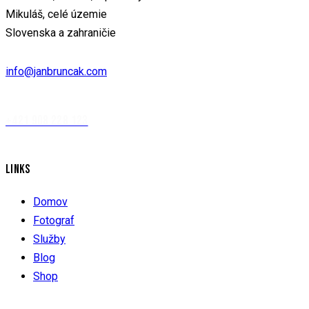
Mikuláš, celé územie
Slovenska a zahraničie
info@janbruncak.com
+421 908 228 123
LINKS
Domov
Fotograf
Služby
Blog
Shop