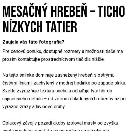
MESAČNÝ HREBEŇ – TICHO
NÍZKYCH TATIER
Zaujala vás táto fotografia?
Pre cenovú ponuku, dostupné rozmery a možnosti tlače ma
prosím kontaktujte prostredníctvom tlačidla nižšie.
Na tejto snímke dominuje zasnežený hrebeň s ostrými,
čistými líniami, zachytený v modrej hodinke po západe slnka.
Svetlo zvýrazňuje textúru snehu a odhaľuje tvar hôr do
najmenšieho detailu – od vetrom ohladených hrebeňov až po
výrazné zrázy a lavínové dráhy.
Oblakový závoj v pozadí akoby izoloval masív od zvyšku
sveta – vytvára pocit, že sa pozeráme na inú planétu.