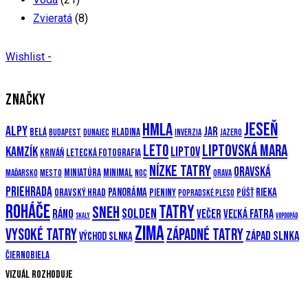
Zvieratá
(8)
Wishlist -
ZNAČKY
Jeseň
Hmla
Alpy
Jar
Belá
Hladina
Budapest
Dunajec
Inverzia
Jazero
Leto
Liptovská mara
Kamzík
Liptov
Kriváň
Letecká fotografia
Nízke Tatry
Oravská
Miniatúra
Minimal
Maďarsko
Mesto
Noc
Orava
priehrada
Panoráma
Rieka
Oravský hrad
Pieniny
Púšť
Popradské pleso
Roháče
Tatry
Sneh
Solden
Ráno
večer
Veľká Fatra
Skaly
Vopdopád
Zima
Vysoké Tatry
Západné Tatry
Západ slnka
Východ slnka
Čiernobiela
Vizuál rozhoduje