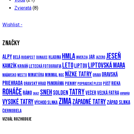
Zvieratá
(8)
Wishlist -
ZNAČKY
Jeseň
Hmla
Alpy
Jar
Belá
Hladina
Budapest
Dunajec
Inverzia
Jazero
Leto
Liptovská mara
Kamzík
Liptov
Kriváň
Letecká fotografia
Nízke Tatry
Oravská
Miniatúra
Minimal
Maďarsko
Mesto
Noc
Orava
priehrada
Panoráma
Rieka
Oravský hrad
Pieniny
Púšť
Popradské pleso
Roháče
Tatry
Sneh
Solden
Ráno
večer
Veľká Fatra
Skaly
Vopdopád
Zima
Vysoké Tatry
Západné Tatry
Západ slnka
Východ slnka
Čiernobiela
Vizuál rozhoduje