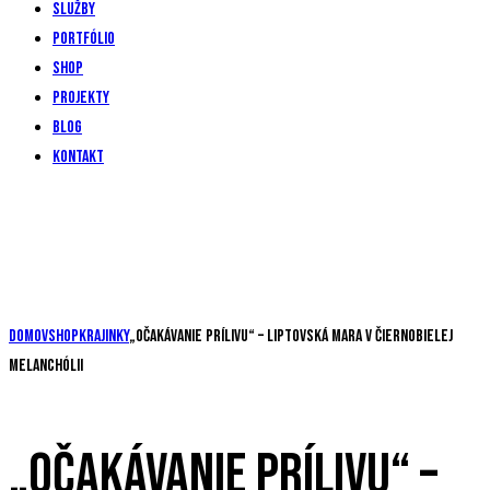
Služby
Portfólio
Shop
Projekty
Blog
Kontakt
Domov
Shop
Krajinky
„Očakávanie prílivu“ – Liptovská Mara v čiernobielej
melanchólii
„OČAKÁVANIE PRÍLIVU“ –