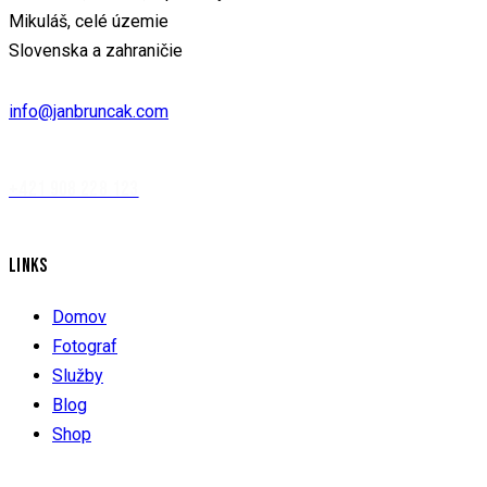
Mikuláš, celé územie
Slovenska a zahraničie
info@janbruncak.com
+421 908 228 123
LINKS
Domov
Fotograf
Služby
Blog
Shop