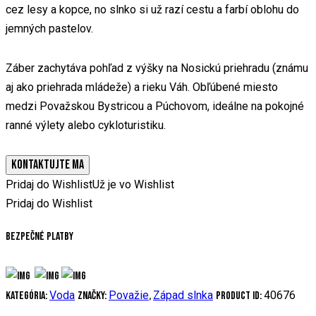
cez lesy a kopce, no slnko si už razí cestu a farbí oblohu do
jemných pastelov.
Záber zachytáva pohľad z výšky na Nosickú priehradu (známu
aj ako priehrada mládeže) a rieku Váh. Obľúbené miesto
medzi Považskou Bystricou a Púchovom, ideálne na pokojné
ranné výlety alebo cykloturistiku.
KONTAKTUJTE MA
Pridaj do Wishlist
Už je vo Wishlist
Pridaj do Wishlist
Bezpečné platby
Voda
Považie
Západ slnka
40676
Kategória:
Značky:
,
Product ID: