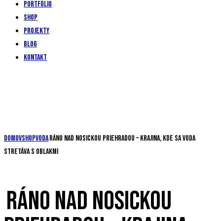
Portfólio
Shop
Projekty
Blog
Kontakt
Domov
Shop
Voda
Ráno nad Nosickou priehradou – krajina, kde sa voda
stretáva s oblakmi
RÁNO NAD NOSICKOU