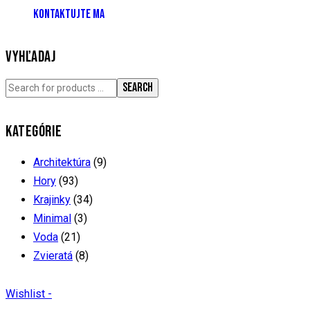
KONTAKTUJTE MA
VYHĽADAJ
SEARCH
KATEGÓRIE
Architektúra
(9)
Hory
(93)
Krajinky
(34)
Minimal
(3)
Voda
(21)
Zvieratá
(8)
Wishlist -