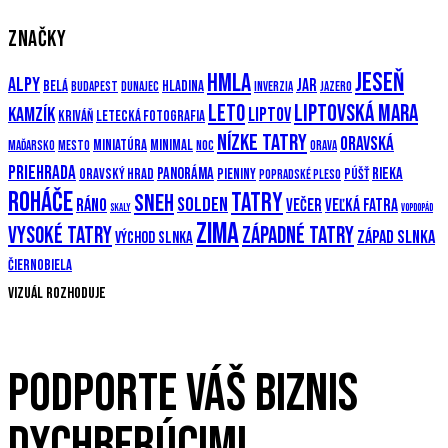
ZNAČKY
Jeseň
Hmla
Alpy
Jar
Belá
Hladina
Budapest
Dunajec
Inverzia
Jazero
Leto
Liptovská mara
Kamzík
Liptov
Kriváň
Letecká fotografia
Nízke Tatry
Oravská
Miniatúra
Minimal
Maďarsko
Mesto
Noc
Orava
priehrada
Panoráma
Rieka
Oravský hrad
Pieniny
Púšť
Popradské pleso
Roháče
Tatry
Sneh
Solden
Ráno
večer
Veľká Fatra
Skaly
Vopdopád
Zima
Vysoké Tatry
Západné Tatry
Západ slnka
Východ slnka
Čiernobiela
Vizuál rozhoduje
PODPORTE VÁŠ BIZNIS
DYCHBERÚCIMI