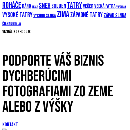
Roháče
Tatry
Sneh
Solden
Ráno
večer
Veľká Fatra
Skaly
Vopdopád
Zima
Vysoké Tatry
Západné Tatry
Západ slnka
Východ slnka
Čiernobiela
Vizuál rozhoduje
PODPORTE VÁŠ BIZNIS
DYCHBERÚCIMI
FOTOGRAFIAMI ZO ZEME
ALEBO Z VÝŠKY
KONTAKT