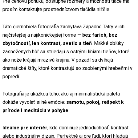
Pre cenovú ponuku, dostupné rozmery a možnosti tlače ma
prosím kontaktujte prostredníctvom tlačidla nižšie.
Táto čiernobiela fotografia zachytáva Západné Tatry v ich
najčistejšej a najikonickejšej forme —
bez farieb, bez
zbytočností, len kontrast, svetlo a tieň
. Mäkké oblúky
zasnežených hôľ sa striedajú s ostrými líniami tieňov, ktoré
ako nože krájajú mrazivú krajinu. V pozadí sa dvíhajú
dramatické štíty, ktoré kontrastujú so zaoblenými hrebeňmi v
popredí.
Fotografia je ukážkou toho, ako aj minimalistická paleta
dokáže vyvolať silné emócie:
samotu, pokoj, rešpekt k
prírode i meditáciu v pohybe
.
Ideálne pre interiér
, kde dominuje jednoduchosť, kontrast
alebo industriálny dizajn. Perfektné aj pre ľudí, ktorí hľadajú