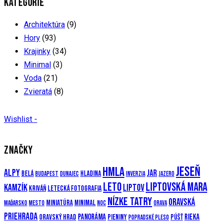
KATEGÓRIE
Architektúra
(9)
Hory
(93)
Krajinky
(34)
Minimal
(3)
Voda
(21)
Zvieratá
(8)
Wishlist -
ZNAČKY
Jeseň
Hmla
Alpy
Jar
Belá
Hladina
Budapest
Dunajec
Inverzia
Jazero
Leto
Liptovská mara
Kamzík
Liptov
Kriváň
Letecká fotografia
Nízke Tatry
Oravská
Miniatúra
Minimal
Maďarsko
Mesto
Noc
Orava
priehrada
Panoráma
Rieka
Oravský hrad
Pieniny
Púšť
Popradské pleso