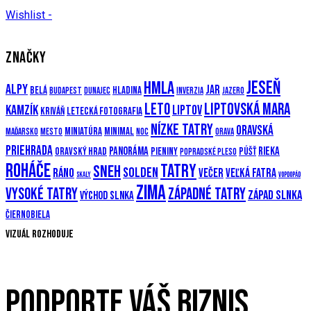
Wishlist -
ZNAČKY
Jeseň
Hmla
Alpy
Jar
Belá
Hladina
Budapest
Dunajec
Inverzia
Jazero
Leto
Liptovská mara
Kamzík
Liptov
Kriváň
Letecká fotografia
Nízke Tatry
Oravská
Miniatúra
Minimal
Maďarsko
Mesto
Noc
Orava
priehrada
Panoráma
Rieka
Oravský hrad
Pieniny
Púšť
Popradské pleso
Roháče
Tatry
Sneh
Solden
Ráno
večer
Veľká Fatra
Skaly
Vopdopád
Zima
Vysoké Tatry
Západné Tatry
Západ slnka
Východ slnka
Čiernobiela
Vizuál rozhoduje
PODPORTE VÁŠ BIZNIS