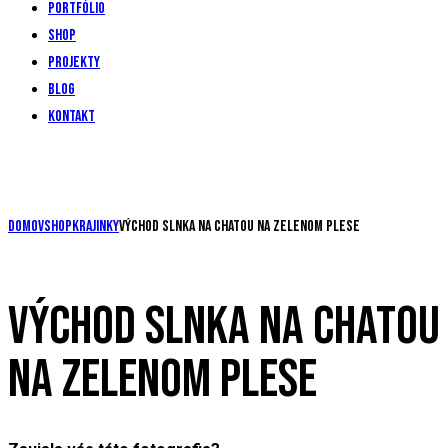
Portfólio
Shop
Projekty
Blog
Kontakt
Domov
Shop
Krajinky
Východ slnka na chatou na Zelenom plese
VÝCHOD SLNKA NA CHATOU
NA ZELENOM PLESE