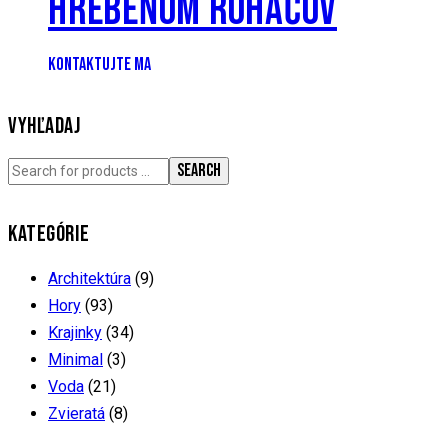
HREBEŇOM ROHÁČOV
KONTAKTUJTE MA
VYHĽADAJ
SEARCH
KATEGÓRIE
Architektúra
(9)
Hory
(93)
Krajinky
(34)
Minimal
(3)
Voda
(21)
Zvieratá
(8)