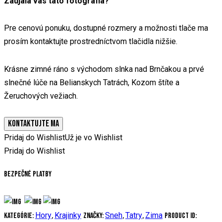
Zaujala vás táto fotografia?
Pre cenovú ponuku, dostupné rozmery a možnosti tlače ma
prosím kontaktujte prostredníctvom tlačidla nižšie.
Krásne zimné ráno s východom slnka nad Brnčakou a prvé
slnečné lúče na Belianskych Tatrách, Kozom štíte a
Žeruchových vežiach.
KONTAKTUJTE MA
Pridaj do Wishlist
Už je vo Wishlist
Pridaj do Wishlist
Bezpečné platby
Hory
Krajinky
Sneh
Tatry
Zima
Kategórie:
,
Značky:
,
,
Product ID: