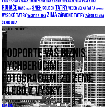
priehrada
Panoráma
Rieka
Oravský hrad
Pieniny
Púšť
Popradské pleso
Roháče
Tatry
Sneh
Solden
Ráno
večer
Veľká Fatra
Skaly
Vopdopád
Zima
Vysoké Tatry
Západné Tatry
Západ slnka
Východ slnka
Čiernobiela
Vizuál rozhoduje
PODPORTE VÁŠ BIZNIS
DYCHBERÚCIMI
FOTOGRAFIAMI ZO ZEME
ALEBO Z VÝŠKY
KONTAKT