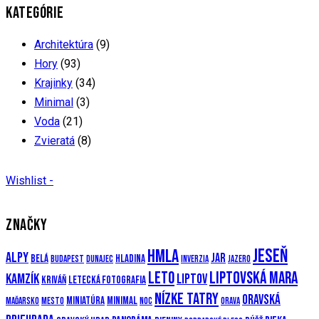
KATEGÓRIE
Architektúra
(9)
Hory
(93)
Krajinky
(34)
Minimal
(3)
Voda
(21)
Zvieratá
(8)
Wishlist -
ZNAČKY
Jeseň
Hmla
Alpy
Jar
Belá
Hladina
Budapest
Dunajec
Inverzia
Jazero
Leto
Liptovská mara
Kamzík
Liptov
Kriváň
Letecká fotografia
Nízke Tatry
Oravská
Miniatúra
Minimal
Maďarsko
Mesto
Noc
Orava