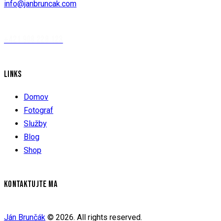
info@janbruncak.com
+421 908 228 123
LINKS
Domov
Fotograf
Služby
Blog
Shop
KONTAKTUJTE MA
Ján Brunčák
© 2026. All rights reserved.